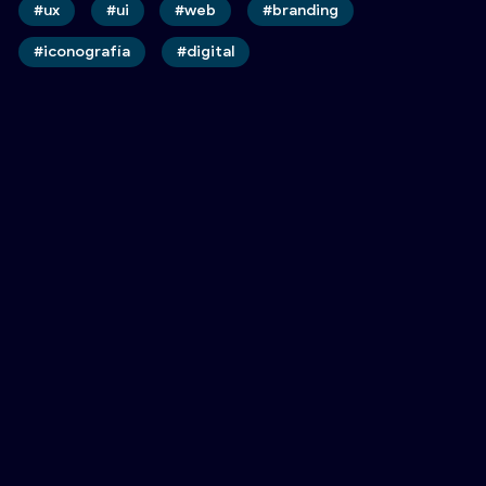
#ux
#ui
#web
#branding
#iconografía
#digital